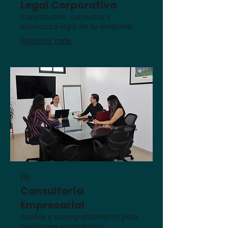
Legal Corporativo
Constitución, contratos y
estructura legal de tu empresa.
Mostrar más
05.
Consultoría
Empresarial
Análisis y acompañamiento para
decisiones estratégicas.